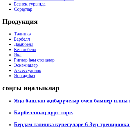
Безнең турында
Сораулар
Продукция
Тәлинкә
Барбелл
Дамббелл
Кеттлебелл
Яка
Риглар һәм стеналар
Эскәмияләр
Аксессуарлар
Яңа җиһаз
соңгы яңалыклар
Яңа башлап җибәрүчеләр өчен бампер плны н
Барбеллның дүрт төре.
Бердәм тәлинкә күнегүләре-6 Зур тренировка .