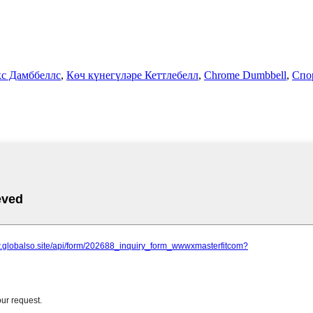
кс Дамббеллс
,
Көч күнегүләре Кеттлебелл
,
Chrome Dumbbell
,
Спо