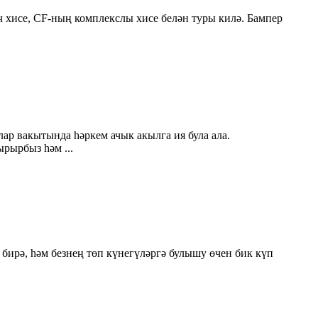
өч хисе, CF-ның комплекслы хисе белән туры килә. Бампер
ар вакытында һәркем ачык акылга ия була ала.
ырырбыз һәм ...
 бирә, һәм безнең төп күнегүләргә булышу өчен бик күп