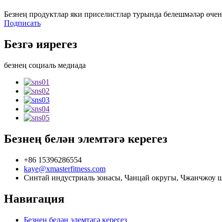
Безнең продуктлар яки приселистлар турында белешмәләр өчен 
Подписать
Безгә иярегез
безнең социаль медиада
Безнең белән элемтәгә керегез
+86 15396286554
kaye@xmasterfitness.com
Синтай индустриаль зонасы, Чанцай округы, Чжанчжоу ш
Навигация
Безнең белән элемтәгә керегез