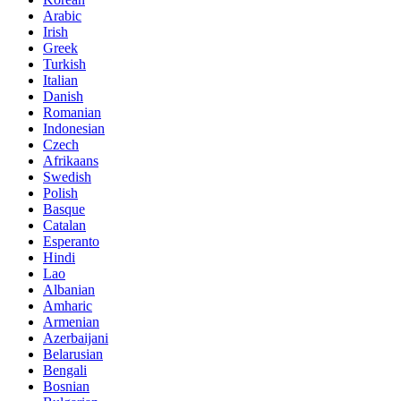
Arabic
Irish
Greek
Turkish
Italian
Danish
Romanian
Indonesian
Czech
Afrikaans
Swedish
Polish
Basque
Catalan
Esperanto
Hindi
Lao
Albanian
Amharic
Armenian
Azerbaijani
Belarusian
Bengali
Bosnian