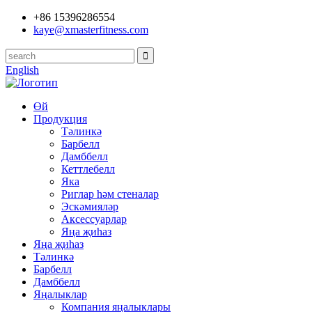
+86 15396286554
kaye@xmasterfitness.com
English
Өй
Продукция
Тәлинкә
Барбелл
Дамббелл
Кеттлебелл
Яка
Риглар һәм стеналар
Эскәмияләр
Аксессуарлар
Яңа җиһаз
Яңа җиһаз
Тәлинкә
Барбелл
Дамббелл
Яңалыклар
Компания яңалыклары