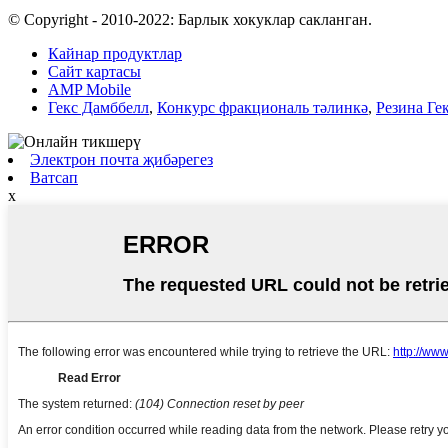
© Copyright - 2010-2022: Барлык хокуклар сакланган.
Кайнар продуктлар
Сайт картасы
AMP Mobile
Гекс Дамббелл
,
Конкурс фракциональ тәлинкә
,
Резина Ге
Электрон почта җибәрегез
Ватсап
x