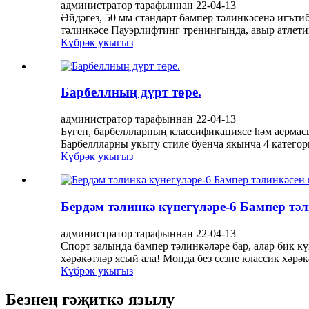
администратор тарафыннан 22-04-13
Әйдәгез, 50 мм стандарт бампер тәлинкәсенә игъти
тәлинкәсе Пауэрлифтинг тренингында, авыр атлети
Күбрәк укыгыз
Барбеллның дүрт төре.
администратор тарафыннан 22-04-13
Бүген, барбеллларның классификациясе һәм аермасы
Барбеллларны укыту стиле буенча якынча 4 категори
Күбрәк укыгыз
Бердәм тәлинкә күнегүләре-6 Бампер тәл
администратор тарафыннан 22-04-13
Спорт залында бампер тәлинкәләре бар, алар бик кү
хәрәкәтләр ясый ала! Монда без сезне классик хәрә
Күбрәк укыгыз
Безнең гәҗиткә язылу