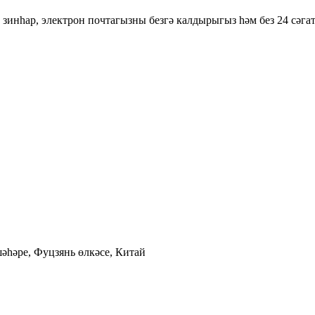
зинһар, электрон почтагызны безгә калдырыгыз һәм без 24 сәгат
әһәре, Фуцзянь өлкәсе, Китай