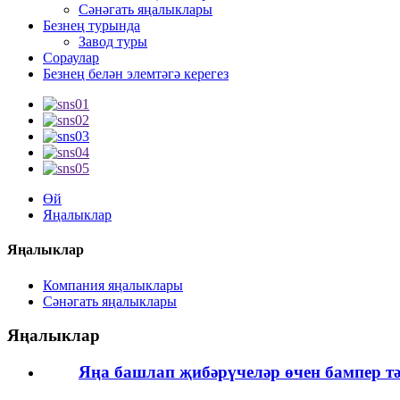
Сәнәгать яңалыклары
Безнең турында
Завод туры
Сораулар
Безнең белән элемтәгә керегез
Өй
Яңалыклар
Яңалыклар
Компания яңалыклары
Сәнәгать яңалыклары
Яңалыклар
Яңа башлап җибәрүчеләр өчен бампер тә