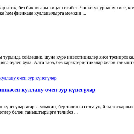
бар итик, без бик югары киңәш итәбез. Чөнки ул урнашу хисе, к
ка һәм физикада кулланылырга мөмкин ...
 турында сөйләшик, шуңа күрә инвестицияләр яисә тренировкал
ягә бүлеп була. Алга таба, без характеристикалар белән танышт
инкәсен куллану өчен зур күнегүләр
п күнегүләр ясарга мөмкин, бер тәлинкә сезгә уңайлы тоткарлык
кәтләр белән таныштырырга телибез ...