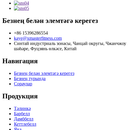
Безнең белән элемтәгә керегез
+86 15396286554
kaye@xmasterfitness.com
Синтай индустриаль зонасы, Чанцай округы, Чжанчжоу
шәһәре, Фуцзянь өлкәсе, Китай
Навигация
Безнең белән элемтәгә керегез
Безнең турында
Сораулар
Продукция
Тәлинкә
Барбелл
Дамббелл
Кеттлебелл
Яка