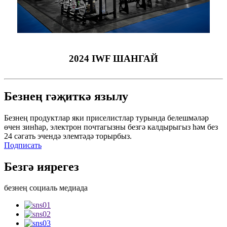
2024 IWF ШАНГАЙ
Безнең гәҗиткә язылу
Безнең продуктлар яки приселистлар турында белешмәләр
өчен зинһар, электрон почтагызны безгә калдырыгыз һәм без
24 сәгать эчендә элемтәдә торырбыз.
Подписать
Безгә иярегез
безнең социаль медиада