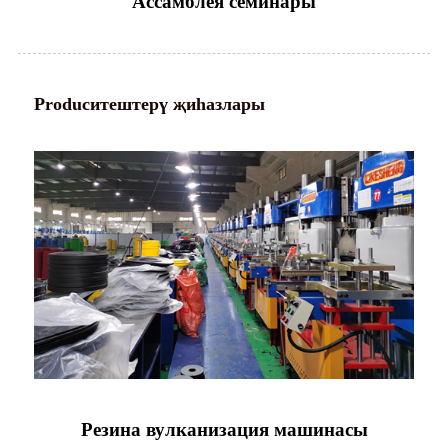
Ассамблея семинары
Producитештерү җиһазлары
Резина вулканизация машинасы