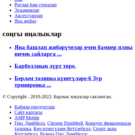
Риглар һәм стеналар
Эскәмияләр
Аксессуарлар
Яңа җиһаз
соңгы яңалыклар
Яңа башлап җибәрүчеләр өчен бампер плны
ничек сайларга ...
Барбеллның дүрт төре.
Бердәм тәлинкә күнегүләре-6 Зур
тренировка ...
© Copyright - 2010-2022: Барлык хокуклар сакланган.
Кайнар продуктлар
Сайт картасы
AMP Mobile
Гекс Дамббелл
,
Chrome Dumbbell
,
Конкурс фракциональ
тәлинкә
,
Көч күнегүләре Кеттлебелл
,
Спорт залы
Кеттлебелл
,
Резина Гекс Дамббеллс
,