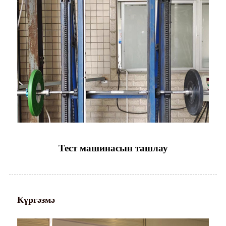
Тест машинасын ташлау
Күргәзмә