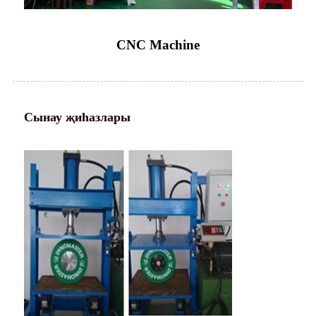
CNC Machine
Сынау җиһазлары