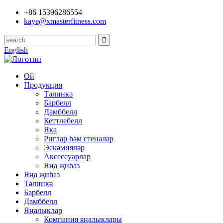
+86 15396286554
kaye@xmasterfitness.com
English
Өй
Продукция
Тәлинкә
Барбелл
Дамббелл
Кеттлебелл
Яка
Риглар һәм стеналар
Эскәмияләр
Аксессуарлар
Яңа җиһаз
Яңа җиһаз
Тәлинкә
Барбелл
Дамббелл
Яңалыклар
Компания яңалыклары