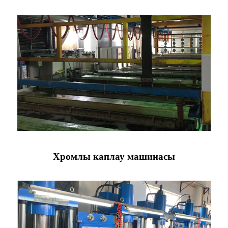
Хромлы каплау машинасы