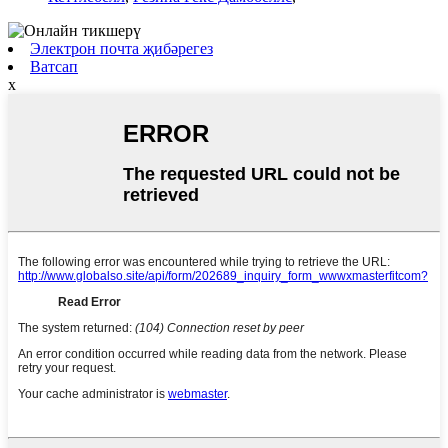
Электрон почта җибәрегез
Ватсап
x