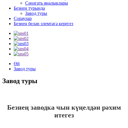
Сәнәгать яңалыклары
Безнең турында
Завод туры
Сораулар
Безнең белән элемтәгә керегез
Өй
Завод туры
Завод туры
Безнең заводка чын күңелдән рәхим
итегез