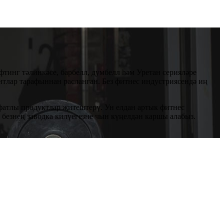
фтинг тәлинкәсе, барбелл, думбелл һәм Уретан серияләре
тлар тарафыннан расланган. Без фитнес индустриясендә иң
йфатлы продуктлар җитештерү. Ун елдан артык фитнес
 безнең заводка килүегезне чын күңелдән каршы алабыз.