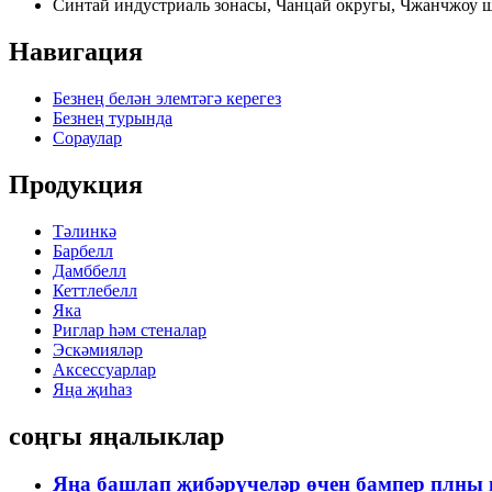
Синтай индустриаль зонасы, Чанцай округы, Чжанчжоу ш
Навигация
Безнең белән элемтәгә керегез
Безнең турында
Сораулар
Продукция
Тәлинкә
Барбелл
Дамббелл
Кеттлебелл
Яка
Риглар һәм стеналар
Эскәмияләр
Аксессуарлар
Яңа җиһаз
соңгы яңалыклар
Яңа башлап җибәрүчеләр өчен бампер плны н