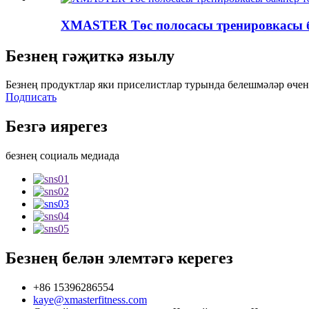
XMASTER Төс полосасы тренировкасы б
Безнең гәҗиткә язылу
Безнең продуктлар яки приселистлар турында белешмәләр өчен 
Подписать
Безгә иярегез
безнең социаль медиада
Безнең белән элемтәгә керегез
+86 15396286554
kaye@xmasterfitness.com