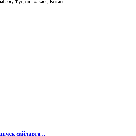
әһәре, Фуцзянь өлкәсе, Китай
ичек сайларга ...