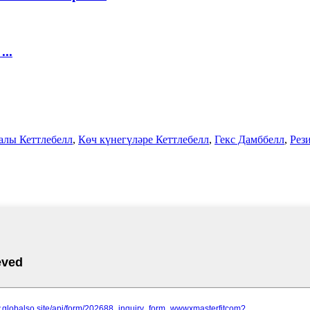
..
алы Кеттлебелл
,
Көч күнегүләре Кеттлебелл
,
Гекс Дамббелл
,
Рез