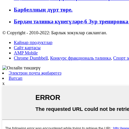
Барбеллның дүрт төре.
Бердәм тәлинкә күнегүләре-6 Зур тренировка .
© Copyright - 2010-2022: Барлык хокуклар сакланган.
Кайнар продуктлар
Сайт картасы
AMP Mobile
Chrome Dumbbell
,
Конкурс фракциональ тәлинкә
,
Спорт з
Электрон почта җибәрегез
Ватсап
x