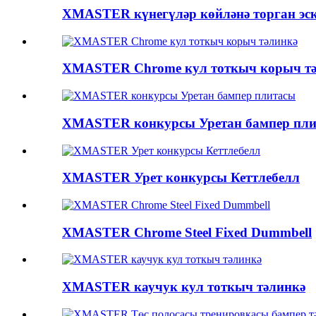
XMASTER күнегүләр көйләнә торган эс
XMASTER Chrome кул тоткыч корыч т
XMASTER конкурсы Уретан бампер пл
XMASTER Урет конкурсы Кеттлебелл
XMASTER Chrome Steel Fixed Dummbell
XMASTER каучук кул тоткыч тәлинкә