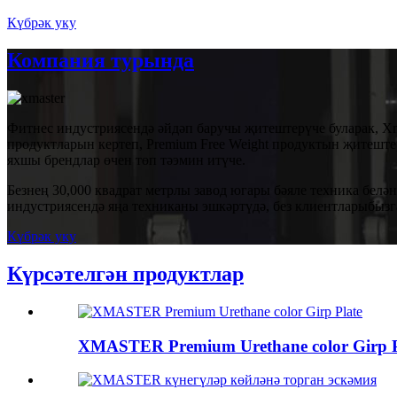
Күбрәк уку
Компания турында
Фитнес индустриясендә әйдәп баручы җитештерүче буларак, Xma
продуктларын кертеп, Premium Free Weight продуктын җитеште
яхшы брендлар өчен төп тәэмин итүче.
Безнең 30,000 квадрат метрлы завод югары бәяле техника бел
индустриясендә яңа техниканы эшкәртүдә, без клиентларыбызг
Күбрәк уку
Күрсәтелгән продуктлар
XMASTER Premium Urethane color Girp P