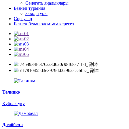
Сәнәгать яңалыклары
Безнең турында
Завод туры
Сораулар
Безнең белән элемтәгә керегез
Тәлинкә
Күбрәк уку
Дамббелл