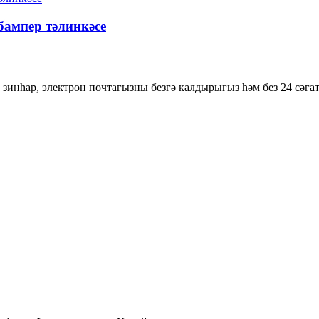
ампер тәлинкәсе
зинһар, электрон почтагызны безгә калдырыгыз һәм без 24 сәгат