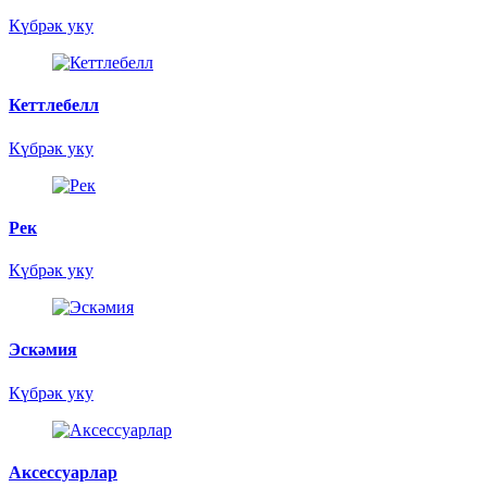
Күбрәк уку
Кеттлебелл
Күбрәк уку
Рек
Күбрәк уку
Эскәмия
Күбрәк уку
Аксессуарлар