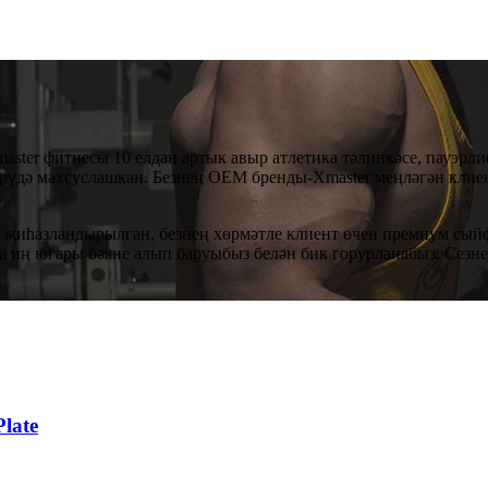
ster фитнесы 10 елдан артык авыр атлетика тәлинкәсе, пауэрли
рүдә махсуслашкан. Безнең OEM бренды-Xmaster меңләгән клиен
ән җиһазландырылган, безнең хөрмәтле клиент өчен премиум сы
а иң югары бәяне алып баруыбыз белән бик горурланабыз. Сезне
late