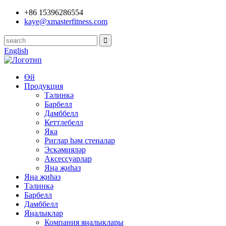
+86 15396286554
kaye@xmasterfitness.com
English
Өй
Продукция
Тәлинкә
Барбелл
Дамббелл
Кеттлебелл
Яка
Риглар һәм стеналар
Эскәмияләр
Аксессуарлар
Яңа җиһаз
Яңа җиһаз
Тәлинкә
Барбелл
Дамббелл
Яңалыклар
Компания яңалыклары