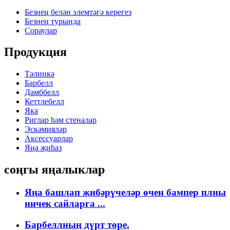
Безнең белән элемтәгә керегез
Безнең турында
Сораулар
Продукция
Тәлинкә
Барбелл
Дамббелл
Кеттлебелл
Яка
Риглар һәм стеналар
Эскәмияләр
Аксессуарлар
Яңа җиһаз
соңгы яңалыклар
Яңа башлап җибәрүчеләр өчен бампер плны
ничек сайларга ...
Барбеллның дүрт төре.