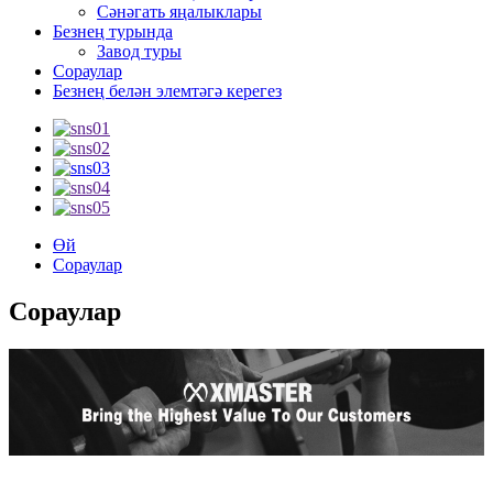
Сәнәгать яңалыклары
Безнең турында
Завод туры
Сораулар
Безнең белән элемтәгә керегез
Өй
Сораулар
Сораулар