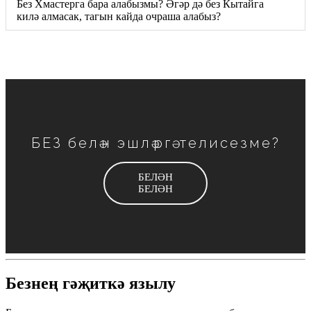
Без Хмастерга бара алабызмы? Әгәр дә без Кытайга
килә алмасак, тагын кайда очраша алабыз?
БЕЗ белән эшләргә телисезме?
БЕЛӘН
БЕЛӘН
Безнең гәҗиткә язылу