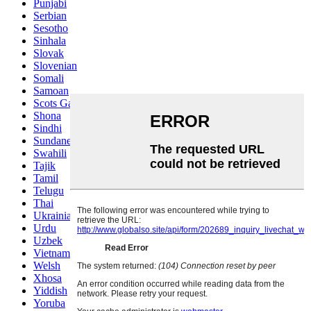
Punjabi
Serbian
Sesotho
Sinhala
Slovak
Slovenian
Somali
Samoan
Scots Gaelic
Shona
Sindhi
Sundanese
Swahili
Tajik
Tamil
Telugu
Thai
Ukrainian
Urdu
Uzbek
Vietnamese
Welsh
Xhosa
Yiddish
Yoruba