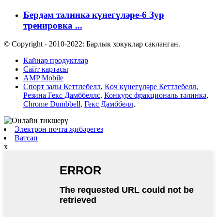
Бердәм тәлинкә күнегүләре-6 Зур
тренировка ...
© Copyright - 2010-2022: Барлык хокуклар сакланган.
Кайнар продуктлар
Сайт картасы
AMP Mobile
Спорт залы Кеттлебелл
,
Көч күнегүләре Кеттлебелл
,
Резина Гекс Дамббеллс
,
Конкурс фракциональ тәлинкә
,
Chrome Dumbbell
,
Гекс Дамббелл
,
Электрон почта җибәрегез
Ватсап
x