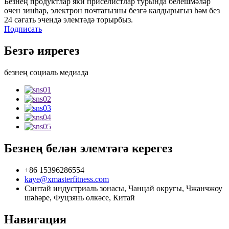
Безнең продуктлар яки приселистлар турында белешмәләр
өчен зинһар, электрон почтагызны безгә калдырыгыз һәм без
24 сәгать эчендә элемтәдә торырбыз.
Подписать
Безгә иярегез
безнең социаль медиада
Безнең белән элемтәгә керегез
+86 15396286554
kaye@xmasterfitness.com
Синтай индустриаль зонасы, Чанцай округы, Чжанчжоу
шәһәре, Фуцзянь өлкәсе, Китай
Навигация