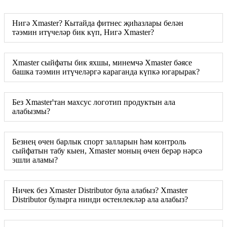
Нигә Xmaster? Кытайда фитнес җиһазлары белән
тәэмин итүчеләр бик күп, Нигә Xmaster?
Xmaster сыйфаты бик яхшы, минемчә Xmaster бәясе
башка тәэмин итүчеләргә караганда күпкә югарырак?
Без Xmaster'тан махсус логотип продуктын ала
алабызмы?
Безнең өчен барлык спорт залларын һәм контроль
сыйфатын табу кыен, Xmaster моның өчен берәр нәрсә
эшли аламы?
Ничек без Xmaster Distributor була алабыз? Xmaster
Distributor булырга нинди өстенлекләр ала алабыз?