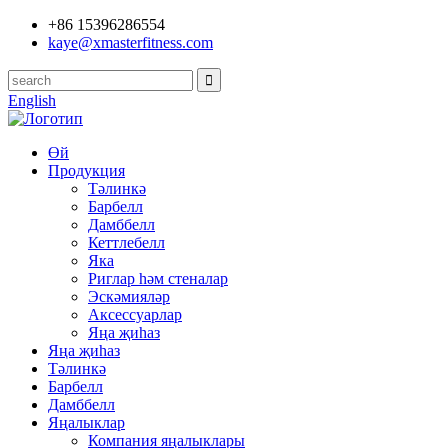
+86 15396286554
kaye@xmasterfitness.com
English
Өй
Продукция
Тәлинкә
Барбелл
Дамббелл
Кеттлебелл
Яка
Риглар һәм стеналар
Эскәмияләр
Аксессуарлар
Яңа җиһаз
Яңа җиһаз
Тәлинкә
Барбелл
Дамббелл
Яңалыклар
Компания яңалыклары